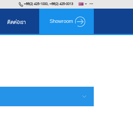
+66(2) 425-1000, +66(2) 425-0013
English
คำถามพบบ่อย
Showroom
ติดต่อเรา
ไทย
สมัครงาน
BPS Brochure