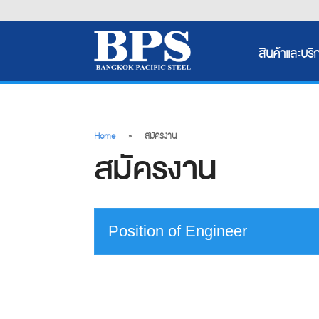
สินค้าและบริ
Home
สมัครงาน
สมัครงาน
Position of Engineer